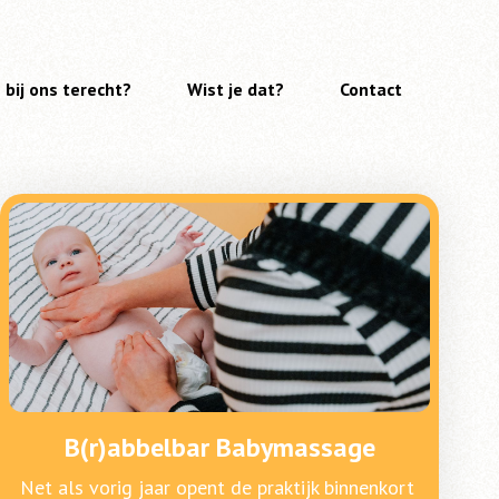
 bij ons terecht?
Wist je dat?
Contact
B(r)abbelbar Babymassage
Net als vorig jaar opent de praktijk binnenkort