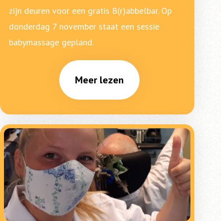
zijn deuren voor een gratis B(r)abbelbar. Op
donderdag 7 november staat een sessie
babymassage gepland.
Meer lezen