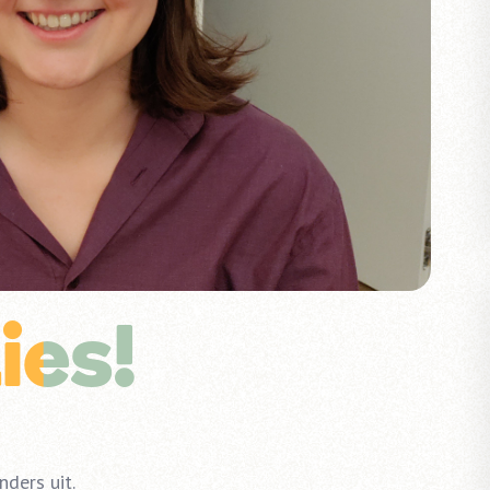
ies!
ders uit.